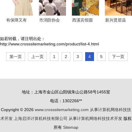
有保障又有
市消防协会
西溪宾馆圆
新兴贤居温
分红的万能
成功举办消
满完成全国
泉度假酒店
险，到底有
防技术服务
文明城市创
家庭套房体
如若转载，请注明出处：
http://www.crosssitemarketing.com/product/list-4.html
什么坑？
行业大会并
建工作培训
验，私享温
推进广告宣
班会议接待
泉与家庭乐
第一页
上一页
1
2
3
4
5
下一页
传设计工作
服务
趣
地址：上海市金山区山阳镇朱山公路58号1455室
电话：1302266**
Copyright © 2026
www.crosssitemarketing.com
从事计算机网络科技技
术开发
上海启洋计算机科技有限公司
从事计算机网络科技技术开发
版权
所有
Sitemap