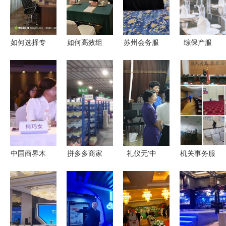
如何选择专
如何高效组
苏州会务服
综保产服
业的会务服
织一场会议
务公司 引
聚焦客户需
务公司？
活动——丫
领计算机网
求，提升计
空间计算机
络科技技术
算机网络科
网络科技技
开发的新浪
技开发服务
术开发会议
潮
价值
承办流程详
解
中国商界木
拼多多商家
礼仪无'中
机关事务服
兰年会会务
ERP 以高
间地带' 会
务中心 担
服务招标公
性价比产品
务服务的精
当坚强后
告
服务驱动商
细化经营
盾，安全保
家价值提升
障与广告设