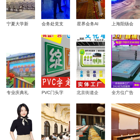
计制作
宁夏大学新
会务处党支
星界会务AI
上海阳炀会
华学院会务
部与监督协
赋能，让每
务会展服务
服务的创新
调处党支部
一场会议举
机构 专业
与发展
联合开展在
办变得更简
策划与服务
职党员进社
单
专家
区志愿服务
活动
专业庆典礼
PVC门头字
北京街道企
全方位广告
仪与会议会
设计制作
业服务 愿
与会务解决
务服务——
各类广告标
景展示墙与
方案 无锡
青岛优质活
识的专业解
会务解决方
喷绘公司的
动策划公司
决方案
案
专业服务