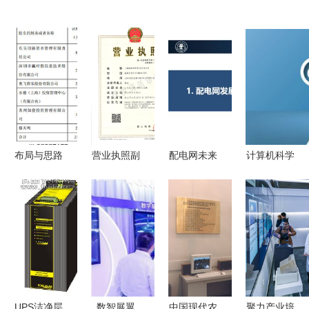
布局与思路
营业执照副
配电网未来
计算机科学
驱动计算机
本解读 计
技术发展趋
与技术专业
网络科技技
算机网络科
势 计算机
2018年就
术开发的革
技技术开发
网络科技驱
业市场的璀
新引擎
业务概述
动的创新之
璨明珠
路
UPS洁净层
数智展翼
中国现代农
聚力产业培