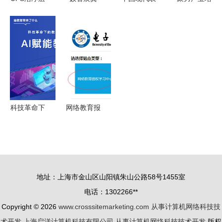
流车 价
扶摇万里
业科学技术
育，壮大优
格、型号、
中兴通讯精
陈列与计算
势产业集群
图片全解析
彩亮相
机网络科技
——计算机
及在计算机
2023数字
技术开发的
网络科技技
网络科技开
科技生态大
融合创新
术开发的战
发中的应用
会，引领计
略路径
算机网络技
科技革命下
网络教育报
术开发新浪
的教育转型
考电子科技
潮
——AI赋能
大学计算机
教育如何扬
应用技术专
长避短
业 开启计
地址：上海市金山区山阳镇朱山公路58号1455室
算机网络科
电话：1302266**
技开发之路
Copyright © 2026
www.crosssitemarketing.com
从事计算机网络科技技
术开发
上海启洋计算机科技有限公司
从事计算机网络科技技术开发
版权