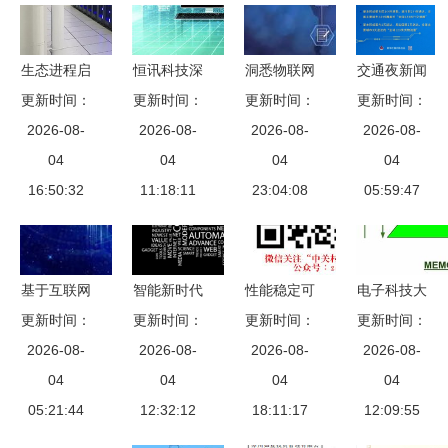
生态进程启
恒讯科技深
洞悉物联网
交通夜新闻
更新时间：
新篇
更新时间：
度解析 马
更新时间：
发展1000
更新时间：
10.15 数位
Taurus金牛
2026-08-
来西亚数据
2026-08-
问之22 为
2026-08-
科技驱动下
2026-08-
座节点服务
04
中心的网络
04
什么物联网
04
的出行变革
04
器正式入场
16:50:32
科技发展
11:18:11
金融必将取
23:04:08
05:59:47
展望
无锡超算中
代互联网金
心，加速网
融
络科技技术
基于互联网
智能新时代
性能稳定可
电子科技大
开发
云脑架构分
更新时间：
更新时间：
的脉搏 计
更新时间：
靠 联想
学考研必备
更新时间：
析的现状与
2026-08-
算机网络科
2026-08-
2026-08-
L470-
微机原理与
2026-08-
未来 计算
04
技技术开发
04
NSCD西安
04
电路精讲
04
机网络技术
05:21:44
12:32:12
展望
促销，助力
18:11:17
12:09:55
开发的再创
计算机网络