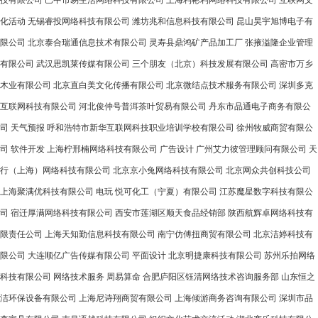
技有限公司
巴中市易生活网络科技有限公司
上海利彬利网络科技有限公司
互联网文
化活动
无锡睿投网络科技有限公司
潍坊兆和信息科技有限公司
昆山昊宇旭博电子有
限公司
北京泰合瑞通信息技术有限公司
灵寿县鼎鸿矿产品加工厂
张掖溢隆企业管理
有限公司
武汉思凯莱传媒有限公司
三个朋友（北京）科技发展有限公司
高密市万乡
木业有限公司
北京直白美文化传播有限公司
北京微结点技术服务有限公司
深圳多克
互联网科技有限公司
河北俊仲号普洱茶叶贸易有限公司
丹东市品通电子商务有限公
司
天气预报
呼和浩特市新华互联网科技职业培训学校有限公司
徐州牧威商贸有限公
司
软件开发
上海柠邢楠网络科技有限公司
广告设计
广州艾力彼管理顾问有限公司
天
行（上海）网络科技有限公司
北京京小兔网络科技有限公司
北京网众共创科技公司
上海聚满优科技有限公司
电玩
悦可化工（宁夏）有限公司
江苏魔星数字科技有限公
司
宿迁厚满网络科技有限公司
西安市莲湖区顺天食品经销部
陕西航辉卓网络科技有
限责任公司
上海天知勤信息科技有限公司
南宁仿傅扭商贸有限公司
北京洁婷科技有
限公司
大连顺亿广告传媒有限公司
平面设计
北京明捷康科技有限公司
苏州乐拍网络
科技有限公司
网络技术服务
周易算命
合肥庐阳区钰清网络技术咨询服务部
山东恒之
洁环保设备有限公司
上海尼诗翔商贸有限公司
上海倾游商务咨询有限公司
深圳市品