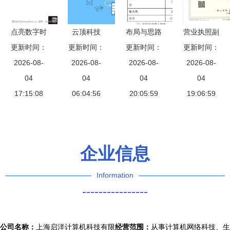
新
科技新突破
点亮数字时
云顶科技
布局与思路
营业执照副
更新时间：
代 计算机
引领计算机
更新时间：
驱动计算机
更新时间：
更新时间：
本解读 计
网络科技技
2026-08-
网络技术开
2026-08-
网络科技技
2026-08-
算机网络科
2026-08-
术开发的电
04
发新浪潮
04
术开发的革
04
技技术开发
04
子招牌图片
17:15:08
06:04:56
20:05:59
新引擎
业务概述
19:06:59
素材设计指
南
企业信息
Information
----------------
公司名称：
上海启洋计算机科技有限
经营范围：
从事计算机网络科技、生