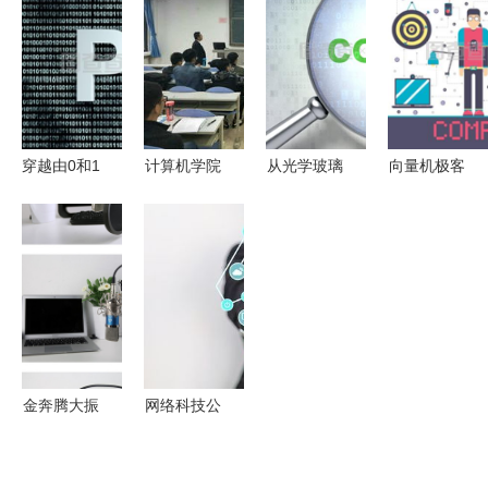
到成长历程
来的行业先
共建汽车科
行者
技公司，聚
焦网络科技
研发
穿越由0和1
计算机学院
从光学玻璃
向量机极客
构建的讯息
就业指导服
编码到网络
插画 当代
之网 PHP
务月 携手
技术开发
办公场所中
二进制代码
上海汉得信
跨界融合的
的网络科技
与计算机网
息技术，赋
技术逻辑
与平办公简
络技术的深
能职场未来
趣风格融合
度糅合
金奔腾大振
网络科技公
膜网络K歌
司经营范围
麦克风 专
探析 聚焦